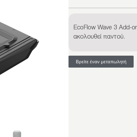
EcoFlow Wave 3 Add-on B
ακολουθεί παντού.
Βρείτε έναν μεταπωλητή