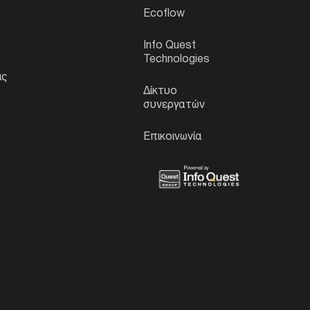
υ
Ecoflow
Info Quest
Technologies
ις
Δίκτυο
s
συνεργατών
Επικοινωνία