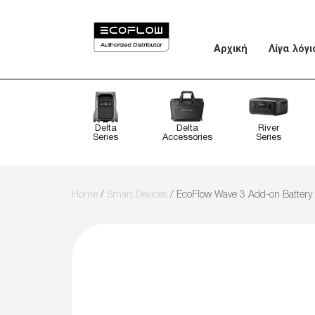
Αρχική
Λίγα λόγι
Delta
Delta
River
Series
Accessories
Series
Home
/
Smart Devices
/ EcoFlow Wave 3 Add-on Battery