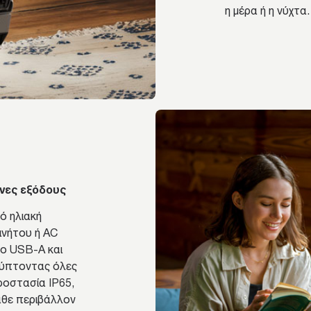
η μέρα ή η νύχτα.
νες εξόδους
ό ηλιακή
ινήτου ή AC
δο USB-A και
λύπτοντας όλες
ροστασία IP65,
άθε περιβάλλον