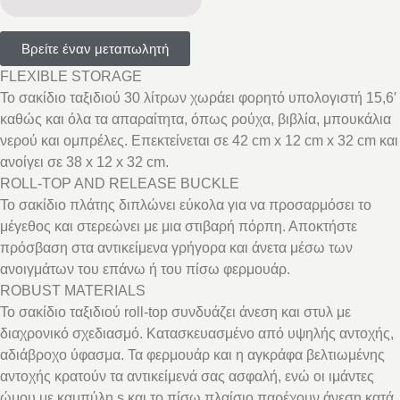
Βρείτε έναν μεταπωλητή
FLEXIBLE STORAGE
Το σακίδιο ταξιδιού 30 λίτρων χωράει φορητό υπολογιστή 15,6′
καθώς και όλα τα απαραίτητα, όπως ρούχα, βιβλία, μπουκάλια
νερού και ομπρέλες. Επεκτείνεται σε 42 cm x 12 cm x 32 cm και
ανοίγει σε 38 x 12 x 32 cm.
ROLL-TOP AND RELEASE BUCKLE
Το σακίδιο πλάτης διπλώνει εύκολα για να προσαρμόσει το
μέγεθος και στερεώνει με μια στιβαρή πόρπη. Αποκτήστε
πρόσβαση στα αντικείμενα γρήγορα και άνετα μέσω των
ανοιγμάτων του επάνω ή του πίσω φερμουάρ.
ROBUST MATERIALS
Το σακίδιο ταξιδιού roll-top συνδυάζει άνεση και στυλ με
διαχρονικό σχεδιασμό. Κατασκευασμένο από υψηλής αντοχής,
αδιάβροχο ύφασμα. Τα φερμουάρ και η αγκράφα βελτιωμένης
αντοχής κρατούν τα αντικείμενά σας ασφαλή, ενώ οι ιμάντες
ώμου με καμπύλη s και το πίσω πλαίσιο παρέχουν άνεση κατά