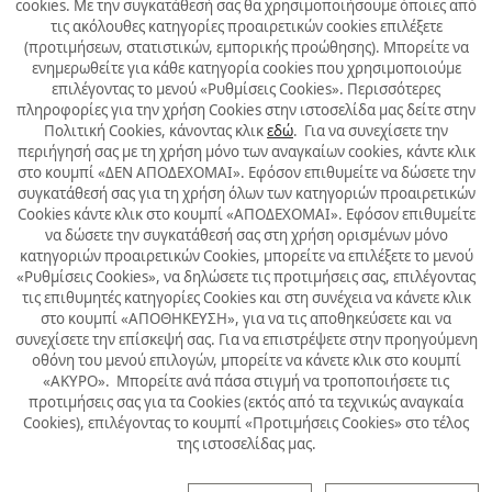
cookies. Με την συγκατάθεσή σας θα χρησιμοποιήσουμε όποιες από
τις ακόλουθες κατηγορίες προαιρετικών cookies επιλέξετε
(προτιμήσεων, στατιστικών, εμπορικής προώθησης). Μπορείτε να
ενημερωθείτε για κάθε κατηγορία cookies που χρησιμοποιούμε
επιλέγοντας το μενού «Ρυθμίσεις Cookies». Περισσότερες
πληροφορίες για την χρήση Cookies στην ιστοσελίδα μας δείτε στην
Πολιτική Cookies, κάνοντας κλικ
εδώ
. Για να συνεχίσετε την
περιήγησή σας με τη χρήση μόνο των αναγκαίων cookies, κάντε κλικ
στο κουμπί «ΔΕΝ ΑΠΟΔΕΧΟΜΑΙ». Εφόσον επιθυμείτε να δώσετε την
συγκατάθεσή σας για τη χρήση όλων των κατηγοριών προαιρετικών
Cookies κάντε κλικ στο κουμπί «ΑΠΟΔΕΧΟΜΑΙ». Εφόσον επιθυμείτε
να δώσετε την συγκατάθεσή σας στη χρήση ορισμένων μόνο
κατηγοριών προαιρετικών Cookies, μπορείτε να επιλέξετε το μενού
«Ρυθμίσεις Cookies», να δηλώσετε τις προτιμήσεις σας, επιλέγοντας
τις επιθυμητές κατηγορίες Cookies και στη συνέχεια να κάνετε κλικ
στο κουμπί «ΑΠΟΘΗΚΕΥΣΗ», για να τις αποθηκεύσετε και να
συνεχίσετε την επίσκεψή σας. Για να επιστρέψετε στην προηγούμενη
οθόνη του μενού επιλογών, μπορείτε να κάνετε κλικ στο κουμπί
«ΑΚΥΡΟ». Μπορείτε ανά πάσα στιγμή να τροποποιήσετε τις
προτιμήσεις σας για τα Cookies (εκτός από τα τεχνικώς αναγκαία
Cookies), επιλέγοντας το κουμπί «Προτιμήσεις Cookies» στο τέλος
της ιστοσελίδας μας.