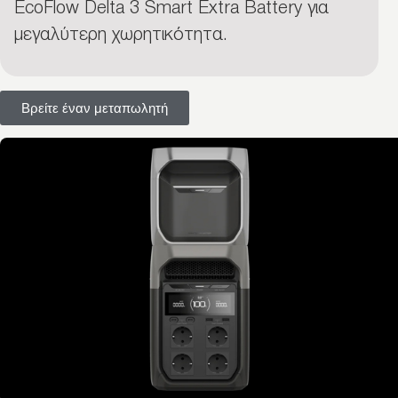
EcoFlow Delta 3 Smart Extra Battery για
μεγαλύτερη χωρητικότητα.
Βρείτε έναν μεταπωλητή