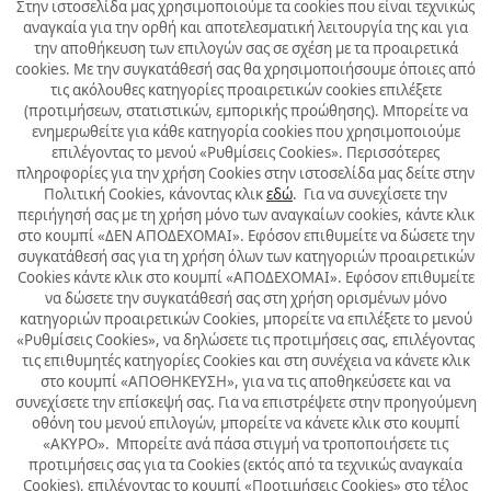
Στην ιστοσελίδα μας χρησιμοποιούμε τα cookies που είναι τεχνικώς
αναγκαία για την ορθή και αποτελεσματική λειτουργία της και για
την αποθήκευση των επιλογών σας σε σχέση με τα προαιρετικά
cookies. Με την συγκατάθεσή σας θα χρησιμοποιήσουμε όποιες από
τις ακόλουθες κατηγορίες προαιρετικών cookies επιλέξετε
(προτιμήσεων, στατιστικών, εμπορικής προώθησης). Μπορείτε να
ενημερωθείτε για κάθε κατηγορία cookies που χρησιμοποιούμε
επιλέγοντας το μενού «Ρυθμίσεις Cookies». Περισσότερες
πληροφορίες για την χρήση Cookies στην ιστοσελίδα μας δείτε στην
Πολιτική Cookies, κάνοντας κλικ
εδώ
. Για να συνεχίσετε την
περιήγησή σας με τη χρήση μόνο των αναγκαίων cookies, κάντε κλικ
στο κουμπί «ΔΕΝ ΑΠΟΔΕΧΟΜΑΙ». Εφόσον επιθυμείτε να δώσετε την
συγκατάθεσή σας για τη χρήση όλων των κατηγοριών προαιρετικών
Cookies κάντε κλικ στο κουμπί «ΑΠΟΔΕΧΟΜΑΙ». Εφόσον επιθυμείτε
να δώσετε την συγκατάθεσή σας στη χρήση ορισμένων μόνο
κατηγοριών προαιρετικών Cookies, μπορείτε να επιλέξετε το μενού
«Ρυθμίσεις Cookies», να δηλώσετε τις προτιμήσεις σας, επιλέγοντας
τις επιθυμητές κατηγορίες Cookies και στη συνέχεια να κάνετε κλικ
στο κουμπί «ΑΠΟΘΗΚΕΥΣΗ», για να τις αποθηκεύσετε και να
συνεχίσετε την επίσκεψή σας. Για να επιστρέψετε στην προηγούμενη
οθόνη του μενού επιλογών, μπορείτε να κάνετε κλικ στο κουμπί
«ΑΚΥΡΟ». Μπορείτε ανά πάσα στιγμή να τροποποιήσετε τις
προτιμήσεις σας για τα Cookies (εκτός από τα τεχνικώς αναγκαία
Cookies), επιλέγοντας το κουμπί «Προτιμήσεις Cookies» στο τέλος