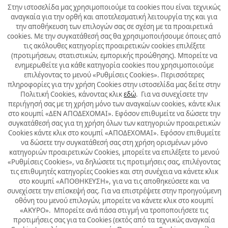
Στην ιστοσελίδα μας χρησιμοποιούμε τα cookies που είναι τεχνικώς
αναγκαία για την ορθή και αποτελεσματική λειτουργία της και για
την αποθήκευση των επιλογών σας σε σχέση με τα προαιρετικά
cookies. Με την συγκατάθεσή σας θα χρησιμοποιήσουμε όποιες από
τις ακόλουθες κατηγορίες προαιρετικών cookies επιλέξετε
(προτιμήσεων, στατιστικών, εμπορικής προώθησης). Μπορείτε να
ενημερωθείτε για κάθε κατηγορία cookies που χρησιμοποιούμε
επιλέγοντας το μενού «Ρυθμίσεις Cookies». Περισσότερες
πληροφορίες για την χρήση Cookies στην ιστοσελίδα μας δείτε στην
Πολιτική Cookies, κάνοντας κλικ
εδώ
. Για να συνεχίσετε την
περιήγησή σας με τη χρήση μόνο των αναγκαίων cookies, κάντε κλικ
στο κουμπί «ΔΕΝ ΑΠΟΔΕΧΟΜΑΙ». Εφόσον επιθυμείτε να δώσετε την
συγκατάθεσή σας για τη χρήση όλων των κατηγοριών προαιρετικών
Cookies κάντε κλικ στο κουμπί «ΑΠΟΔΕΧΟΜΑΙ». Εφόσον επιθυμείτε
να δώσετε την συγκατάθεσή σας στη χρήση ορισμένων μόνο
κατηγοριών προαιρετικών Cookies, μπορείτε να επιλέξετε το μενού
«Ρυθμίσεις Cookies», να δηλώσετε τις προτιμήσεις σας, επιλέγοντας
τις επιθυμητές κατηγορίες Cookies και στη συνέχεια να κάνετε κλικ
στο κουμπί «ΑΠΟΘΗΚΕΥΣΗ», για να τις αποθηκεύσετε και να
συνεχίσετε την επίσκεψή σας. Για να επιστρέψετε στην προηγούμενη
οθόνη του μενού επιλογών, μπορείτε να κάνετε κλικ στο κουμπί
«ΑΚΥΡΟ». Μπορείτε ανά πάσα στιγμή να τροποποιήσετε τις
προτιμήσεις σας για τα Cookies (εκτός από τα τεχνικώς αναγκαία