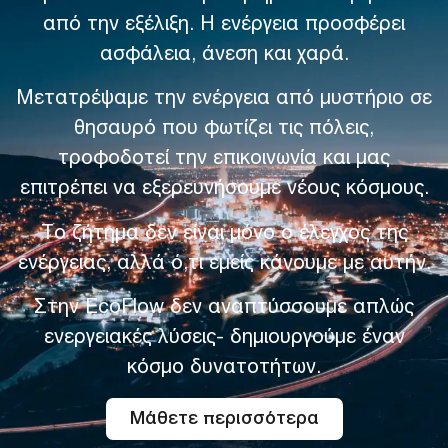
από την εξέλιξη. Η ενέργεια προσφέρει
ασφάλεια, άνεση και χαρά.
Μετατρέψαμε την ενέργεια από μυστήριο σε
θησαυρό που φωτίζει τις πόλεις,
τροφοδοτεί την επικοινωνία και μας
επιτρέπει να εξερευνήσουμε νέους κόσμους.
Το ζήτημα δεν είναι μόνο ο έλεγχος της
ενέργειας, αλλά ό,τι εμείς κάνουμε με αυτήν.
Στην EcoFlow δεν αναπτύσσουμε απλώς
ενεργειακές λύσεις- δημιουργούμε έναν
κόσμο δυνατοτήτων.
Μάθετε περισσότερα